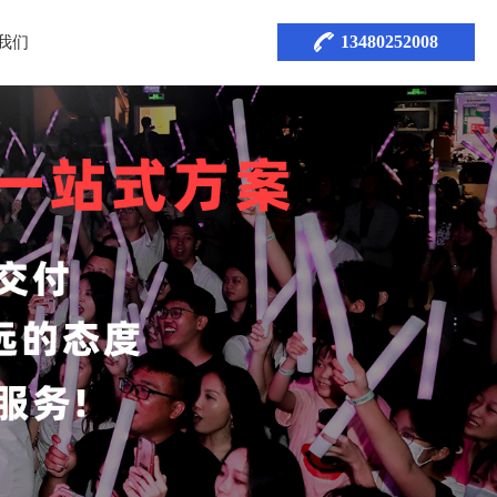
13480252008
我们