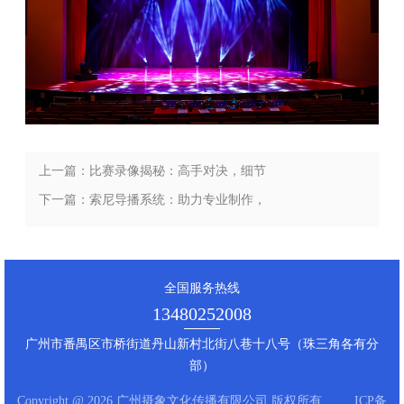
上一篇：比赛录像揭秘：高手对决，细节
决定胜负！
下一篇：索尼导播系统：助力专业制作，
打造视听新体验
全国服务热线
13480252008
广州市番禺区市桥街道丹山新村北街八巷十八号（珠三角各有分
部）
Copyright @ 2026 广州摄象文化传播有限公司 版权所有
ICP备