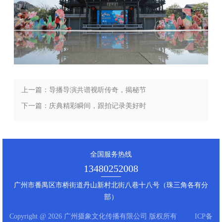
上一篇：导播导演共谱视听传奇，揭秘节
目成功的幕后秘籍
下一篇：庆典精彩瞬间，跟拍记录美好时
光
全国服务热线
13480252008
广州市番禺区市桥街道丹山新村北街八巷十八号（珠三角各有分
部）
Copyright @ 2026 广州摄象文化传播有限公司 版权所有
ICP备