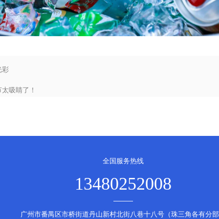
光彩
节太吸睛了！
全国服务热线
13480252008
广州市番禺区市桥街道丹山新村北街八巷十八号（珠三角各有分部