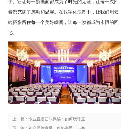
手。它让每一帧画面都成为了时光的见证，让每一次回
看都充满了感动和温馨。在数字化浪潮中，让我们用云
端摄影留住每一个美好瞬间，让每一帧都成为永恒的回
忆。
上一篇：专业直播团队揭秘：如何玩转直
播，吸引万千观众？
下一篇：年会照片直播，价格亲民，与亲