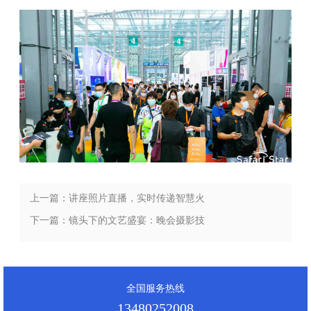
上一篇：讲座照片直播，实时传递智慧火
花，不容错过！
下一篇：镜头下的文艺盛宴：晚会摄影技
巧大揭秘
全国服务热线
13480252008