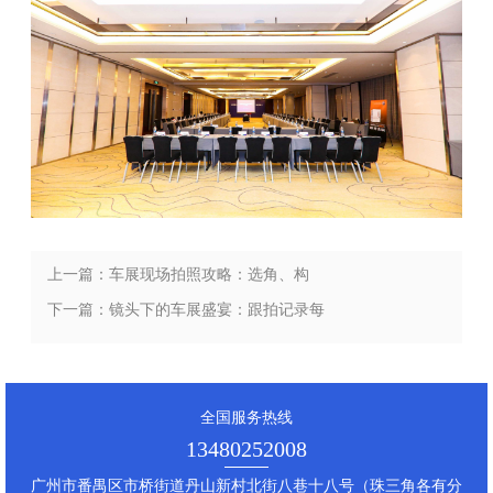
上一篇：车展现场拍照攻略：选角、构
图、光线，拍出汽车大片感
下一篇：镜头下的车展盛宴：跟拍记录每
一个精彩瞬间！
全国服务热线
13480252008
广州市番禺区市桥街道丹山新村北街八巷十八号（珠三角各有分