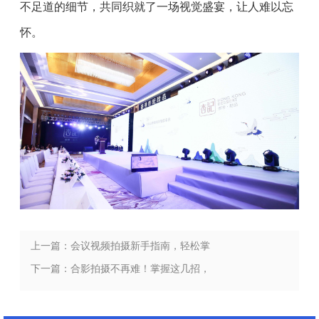
不足道的细节，共同织就了一场视觉盛宴，让人难以忘
怀。
上一篇：会议视频拍摄新手指南，轻松掌
握关键技术与步骤
下一篇：合影拍摄不再难！掌握这几招，
你也能成为摄影大师！