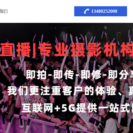
13480252008
我们