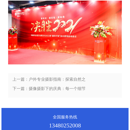
上一篇：户外专业摄影指南：探索自然之
美，记录每一刻的震撼影像
下一篇：摄像摄影下的庆典：每一个细节
都是故事
全国服务热线
13480252008