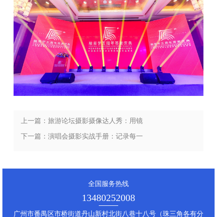
上一篇：旅游论坛摄影摄像达人秀：用镜
头记录世界，分享不一样的旅行体验
下一篇：演唱会摄影实战手册：记录每一
个震撼舞台的画面
全国服务热线
13480252008
广州市番禺区市桥街道丹山新村北街八巷十八号（珠三角各有分