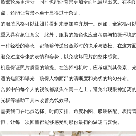
脸部轮廓更清晰，同时也能让背景更加全面地展现出来。在构图
焦点，还能让背景不至于显得过于杂乱。
一的服装风格可以让照片看起来更加整齐划一。例如，全家福可
庄重又具有象征意义。此外，服装的颜色也应当考虑与拍摄环境
，一种轻松的姿态，都能够传递出合影时的快乐与放松。在这方
要避免过度夸张的表情和姿势，以免破坏照片的整体感觉。
相机是保证照片质量的前提。在选择相机时，应考虑到其像素、
合适的焦距和曝光，确保人物面部的清晰度和光线的均匀分布。
保合影中的每个人的视线都聚焦在同一点上，避免出现眼神游离
反光板等辅助工具来改善光线效果。
它需要我们在地点选择、时间安排、角度构图、服装搭配、表情
永恒，让每一次回望都能够感受到那份最初的温暖与喜悦。