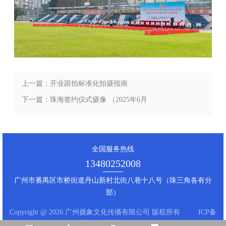
上一篇：开业跟拍标准化拍摄指南
（2025年6月最新分享）
下一篇：珠海签约仪式摄像 （2025年6月
最新分享）
全国服务热线
13480252008
广州市番禺区市桥街道丹山新村北街八巷十八号（珠三角各有分
部）
Copyright @ 2026 广州摄象文化传播有限公司 版权所有
ICP备
案编号：粤ICP备2024251644号