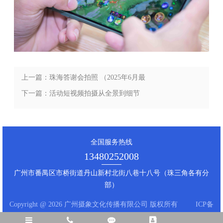
上一篇：珠海答谢会拍照 （2025年6月最
新分享）
下一篇：活动短视频拍摄从全景到细节
（2025年6月最新分享）
全国服务热线
13480252008
广州市番禺区市桥街道丹山新村北街八巷十八号（珠三角各有分
部）
Copyright @ 2026 广州摄象文化传播有限公司 版权所有
ICP备
案编号：粤ICP备2024251644号