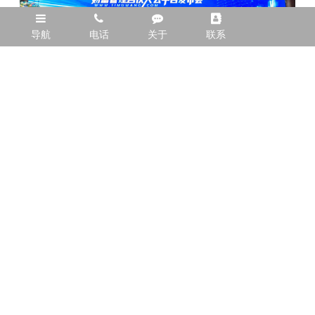
导航
电话
关于
联系
上一篇：东莞晚会精彩瞬间，照片直播带
你直击现场盛况！ （2025年7月最新分
下一篇：珠海年会视频拍摄 （2025年7月
享）
最新分享）
全国服务热线
13480252008
广州市番禺区市桥街道丹山新村北街八巷十八号（珠三角各有分
部）
Copyright @ 2026 广州摄象文化传播有限公司 版权所有
ICP备