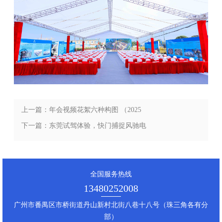
上一篇：年会视频花絮六种构图 （2025
年8月最新分享）
下一篇：东莞试驾体验，快门捕捉风驰电
掣——摄影记录试驾瞬间 （2025年8月最
新分享）
全国服务热线
13480252008
广州市番禺区市桥街道丹山新村北街八巷十八号（珠三角各有分
部）