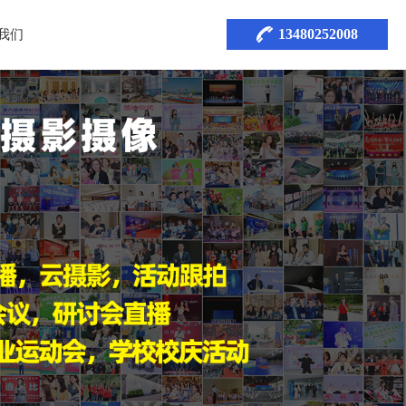
13480252008
我们