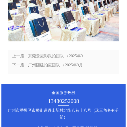
上一篇：东莞云摄影跟拍团队 （2025年9
月最新分享）
下一篇：广州团建拍摄团队 （2025年9月
最新分享）
全国服务热线
13480252008
广州市番禺区市桥街道丹山新村北街八巷十八号（珠三角各有分
部）