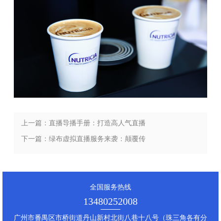
上一篇：直播导播手册：打造高人气直播
间的必备指南。
下一篇：绿布虚拟直播服务来袭：颠覆传
统，打造炫酷直播新体验！
全国服务热线
13480252008
广州市番禺区市桥街道丹山新村北街八巷十八号（珠三角各有分