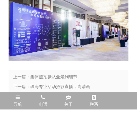
上一篇：集体照拍摄从全景到细节
（2025年7月最新分享）
下一篇：珠海专业活动摄影直播，高清画
质，让每一场活动都成为视觉盛宴！
导航
电话
关于
联系
（2025年7月最新分享）
全国服务热线
13480252008
广州市番禺区市桥街道丹山新村北街八巷十八号（珠三角各有分